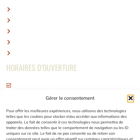
Accueil
Nous contacter
Mentions légales
Conditions générales de vente
Politiques de retour
HORAIRES D’OUVERTURE
Ouvert du Lundi au Vendredi
de 8h à 16h30
Gérer le consentement
Samedi et Dimanche : Fermé
NOUS SUIVRE
Pour offrir les meilleures expériences, nous utilisons des technologies
telles que les cookies pour stocker et/ou accéder aux informations des
appareils. Le fait de consentir à ces technologies nous permettra de
traiter des données telles que le comportement de navigation ou les ID
uniques sur ce site. Le fait de ne pas consentir ou de retirer son
consentement peut avoir un effet négatif sur certaines caractéristiques et