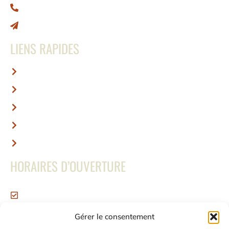
0692 66 79 65
contact@abcafe.re
LIENS RAPIDES
Accueil
Nous contacter
Mentions légales
Conditions générales de vente
Politiques de retour
HORAIRES D’OUVERTURE
Ouvert du Lundi au Vendredi
de 8h à 16h30
Gérer le consentement
Samedi et Dimanche : Fermé