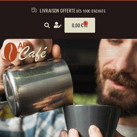
LIVRAISON OFFERTE
DÈS 100€ D'ACHATS
0
0,00
€