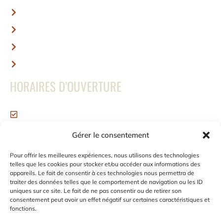
Nous contacter
Mentions légales
Conditions générales de vente
Politiques de retour
HORAIRES D’OUVERTURE
Ouvert du Lundi au Vendredi
de 8h à 16h30
Gérer le consentement
Samedi et Dimanche : Fermé
NOUS SUIVRE
Pour offrir les meilleures expériences, nous utilisons des technologies
telles que les cookies pour stocker et/ou accéder aux informations des
appareils. Le fait de consentir à ces technologies nous permettra de
traiter des données telles que le comportement de navigation ou les ID
uniques sur ce site. Le fait de ne pas consentir ou de retirer son
consentement peut avoir un effet négatif sur certaines caractéristiques et
fonctions.