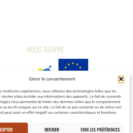
NOUS SUIVRE
i
Gérer le consentement
é
Ce site a été financé par l’Union Européenne
les meilleures expériences, nous utilisons des technologies telles que les
dans le cadre du programme FEDER-FSE+
 stocker et/ou accéder aux informations des appareils. Le fait de consentir
Réunion dont l’Autorité de gestion est la
ologies nous permettra de traiter des données telles que le comportement
Région Réunion. L’Europe s’engage à La
n ou les ID uniques sur ce site. Le fait de ne pas consentir ou de retirer son
Réunion avec le fonds FEDER»
 peut avoir un effet négatif sur certaines caractéristiques et fonctions.
CEPTER
REFUSER
VOIR LES PRÉFÉRENCES