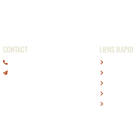
CONTACT
LIENS RAPI
0692 66 79 65
Accueil
contact@abcafe.re
Nous conta
Mentions lé
Conditions 
Politiques d