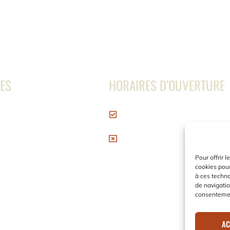
DES
HORAIRES D’OUVERTURE
Ouvert du Lundi au Vendred
de 8h à 16h30
cter
Samedi et Dimanche : Ferm
gales
Pour offrir 
générales de vente
cookies pour
à ces techn
e retour
de navigatio
consentement
AC