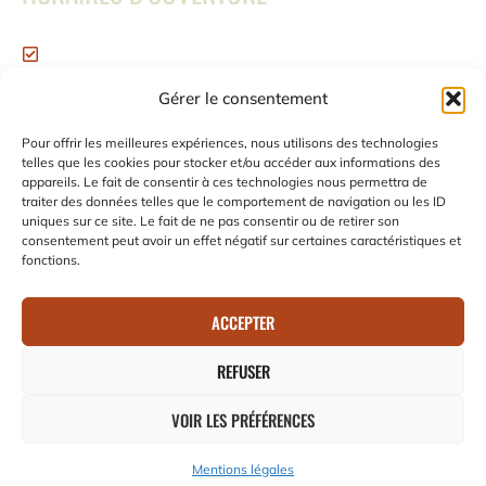
Ouvert du Lundi au Vendredi
de 8h à 16h30
Gérer le consentement
Samedi et Dimanche : Fermé
NOUS SUIVRE
Pour offrir les meilleures expériences, nous utilisons des technologies
telles que les cookies pour stocker et/ou accéder aux informations des
appareils. Le fait de consentir à ces technologies nous permettra de
traiter des données telles que le comportement de navigation ou les ID
uniques sur ce site. Le fait de ne pas consentir ou de retirer son
consentement peut avoir un effet négatif sur certaines caractéristiques et
fonctions.
Ce site a été financé par l’Union Européenne dans le cadre
ACCEPTER
du programme FEDER-FSE+ Réunion dont l’Autorité de
gestion est la Région Réunion. L’Europe s’engage à La
REFUSER
Réunion avec le fonds FEDER»
VOIR LES PRÉFÉRENCES
AB Café – Made by Digital easy
Mentions légales