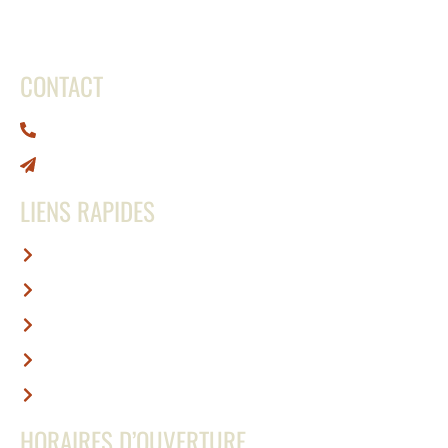
CONTACT
0692 66 79 65
contact@abcafe.re
LIENS RAPIDES
Accueil
Nous contacter
Mentions légales
Conditions générales de vente
Politiques de retour
HORAIRES D’OUVERTURE